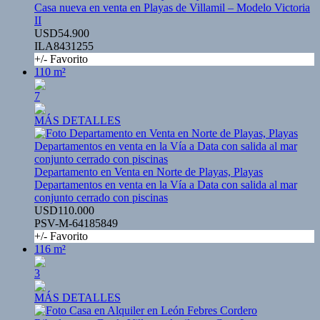
Casa nueva en venta en Playas de Villamil – Modelo Victoria
II
USD54.900
ILA8431255
+/- Favorito
110 m²
7
MÁS DETALLES
Departamento en Venta en Norte de Playas, Playas
Departamentos en venta en la Vía a Data con salida al mar
conjunto cerrado con piscinas
USD110.000
PSV-M-64185849
+/- Favorito
116 m²
3
MÁS DETALLES