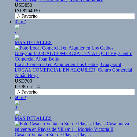
USD850
IAP8564930
+/- Favorito
32 m²
-
MÁS DETALLES
Local Comercial en Alquiler en Los Ceibos, Guayaquil
LOCAL COMERCIAL EN ALQUILER, Centro Comercial
Albán Borja
USD700
ILO8517114
+/- Favorito
60 m²
3
MÁS DETALLES
Casa en Venta en Sur de Playas, Playas