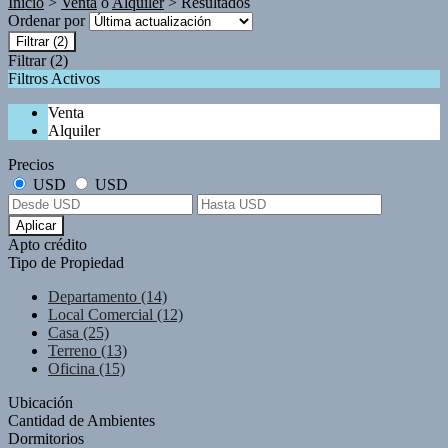
Inicio
>
Venta
o
Alquiler
> Resultados
Ordenar por
Filtrar
(2)
Filtrar
(2)
Filtros Activos
Venta
Alquiler
Precios
USD
USD
Aplicar
Apto crédito
Tipo de Propiedad
Departamento (14)
Local Comercial (12)
Casa (25)
Terreno (13)
Oficina (15)
Ubicación
Cantidad de Ambientes
Dormitorios