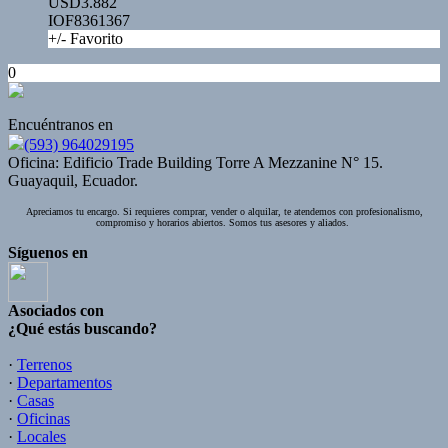
USD3.882
IOF8361367
+/- Favorito
0
Encuéntranos en
(593) 964029195
Oficina: Edificio Trade Building Torre A Mezzanine N° 15.
Guayaquil, Ecuador.
Apreciamos tu encargo. Si requieres comprar, vender o alquilar, te atendemos con profesionalismo,
compromiso y horarios abiertos. Somos tus asesores y aliados.
Síguenos en
Asociados con
¿Qué estás buscando?
·
Terrenos
·
Departamentos
·
Casas
·
Oficinas
·
Locales