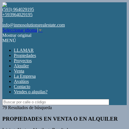
(593) 964029195
+593964029195
|
info@inmosolutionsrealestate.com
Seleccionar idioma
▼
Mostrar original
MENÚ
LLAMAR
Propiedades
Proyectos
Alquiler
Venta
La Empresa
Avalúos
Contacto
Vendes o alquilas?
79 Resultados de búsqueda
PROPIEDADES EN VENTA O EN ALQUILER