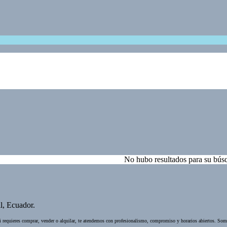
No hubo resultados para su bús
l, Ecuador.
 requieres comprar, vender o alquilar, te atendemos con profesionalismo, compromiso y horarios abiertos. Som