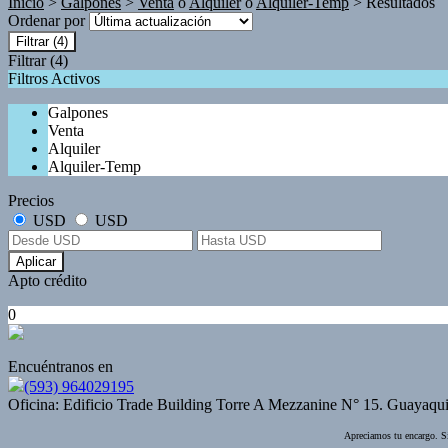
Inicio
>
Galpones
>
Venta
o
Alquiler
o
Alquiler-Temp
> Resultados
Ordenar por
Filtrar
(4)
Filtrar
(4)
Filtros Activos
Galpones
Venta
Alquiler
Alquiler-Temp
Precios
USD
USD
Aplicar
Apto crédito
0
Encuéntranos en
(593) 964029195
Oficina: Edificio Trade Building Torre A Mezzanine N° 15. Guayaqui
Apreciamos tu encargo. Si